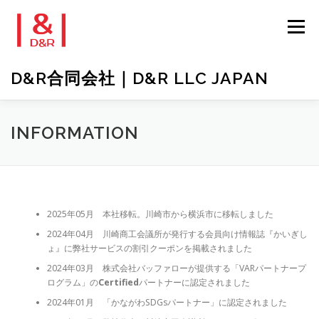
コ
ン
メニュー
テ
ン
ツ
D&R合同会社｜D&R LLC JAPAN
へ
ス
キ
ッ
プライバシーポリシー（反社会勢力に関する基本方針）
INFORMATION
プ
コンタクト
LANGUAGE
2025年05月 本社移転。川崎市から横浜市に移転しました
2024年04月 川崎商工会議所が発行する会員向け情報誌『かいぎし
ょ』に弊社サービスの割引クーポンを掲載されました
2024年03月 株式会社バッファローが提供する「VARパートナープ
ログラム」の
Certified
パートナーに認定されました
2024年01月 「かながわSDGsパートナー」に認定されました