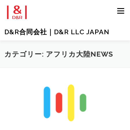
コ
ン
メニュー
テ
ン
ツ
D&R合同会社｜D&R LLC JAPAN
へ
ス
キ
ッ
プライバシーポリシー（反社会勢力に関する基本方針）
カテゴリー:
アフリカ大陸NEWS
プ
コンタクト
LANGUAGE