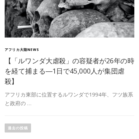
アフリカ大陸NEWS
【「ルワンダ大虐殺」の容疑者が26年の時
を経て捕まる―1日で45,000人が集団虐
殺】
アフリカ東部に位置するルワンダで1994年、フツ族系
と政府の …
投
稿
過去の投稿
ナ