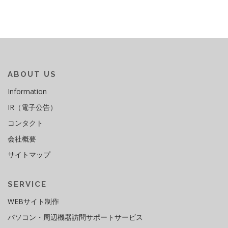
ビ
ゲ
ー
シ
ョ
ン
ABOUT US
Information
IR（電子公告）
コンタクト
会社概要
サイトマップ
SERVICE
WEBサイト制作
パソコン・周辺機器訪問サポートサービス